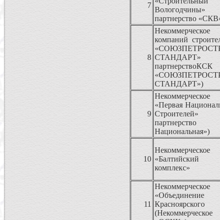
«Строительн
7
Вологодчины» (
партнерство «СКВ
Некоммерческо
компаний строите
«СОЮЗПЕТРОСТ
8
СТАНДАРТ» (Не
партнерствоКСК
«СОЮЗПЕТРОСТ
СТАНДАРТ»)
Некоммерческо
«Первая Национал
9
Строителей» (Н
партнерст
Национальная»)
Некоммерческо
10
«Балтийский 
комплекс»
Некоммерческо
«Объединени
11
Красноярс
(Некоммерческо