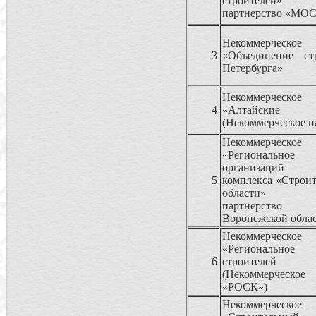
строителей» (Н
партнерство «МОС
Некоммерческо
3
«Объединение ст
Петербурга»
Некоммерческо
4
«Алтайские
(Некоммерческое п
Некоммерческо
«Региональное
организаций с
5
комплекса «Строи
области» (Не
партнерство
Воронежской облас
Некоммерческо
«Региональное
6
строителе
(Некоммерческо
«РОСК»)
Некоммерческо