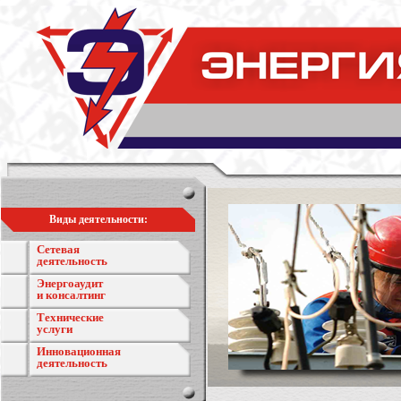
Виды деятельности:
Сетевая
деятельность
Энергоаудит
и консалтинг
Технические
услуги
Инновационная
деятельность