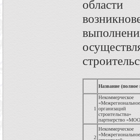
области 
возникнов
выполне
осуществ
строительс
Название (полное
Некоммерческо
«Межрегиональн
1
организаций 
строительства» 
партнерство «МО
Некоммерческо
«Межрегиональн
2