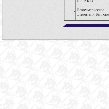
«ОСКК»)
Некоммерческо
12
Строители Белгоро