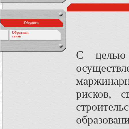
Обсудить:
Обратная
связь
С целью 
осуществ
маржинарн
рисков, с
строител
образова