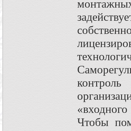
монтажных
задейств
собственн
лицензир
технологи
Саморегул
контроль
организац
«входного
Чтобы пом