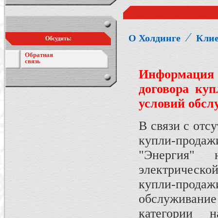
⁄
О Холдинге
Кли
Обсудить:
Обратная
связь
Информация
договора куп
условий обсл
В связи с отс
купли-прода
"Энергия" 
электрическ
купли-прод
обслуживани
категории 