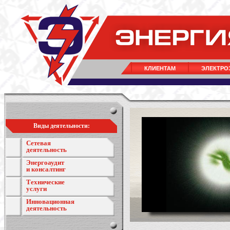
КЛИЕНТАМ
ЭЛЕКТРО
Виды деятельности:
Сетевая
деятельность
Энергоаудит
и консалтинг
Технические
услуги
Инновационная
деятельность