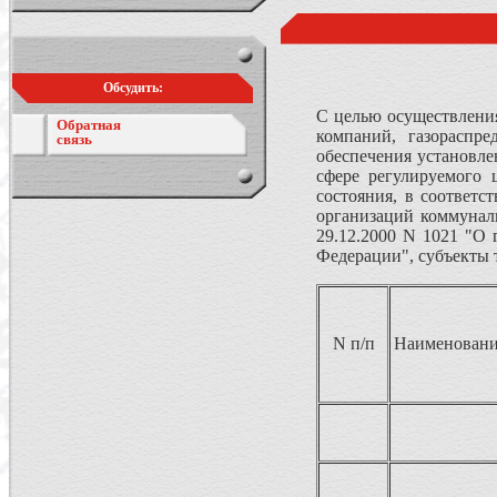
Обсудить:
С целью осуществления
Обратная
компаний, газораспр
связь
обеспечения установле
сфере регулируемого 
состояния, в соответ
организаций коммунал
29.12.2000 N 1021 "О 
Федерации", субъекты 
N п/п
Наименовани