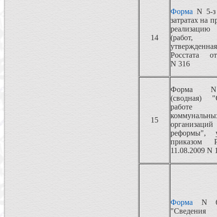
Форма
N 5-з
затратах на п
реализацию
14
(работ, 
утвержден
Росстата от
N 316
Форма N
(сводная) 
работе 
коммунальны
15
организаций
реформы", у
приказом Р
11.08.2009 N 
Форма
N 6-
"Сведения