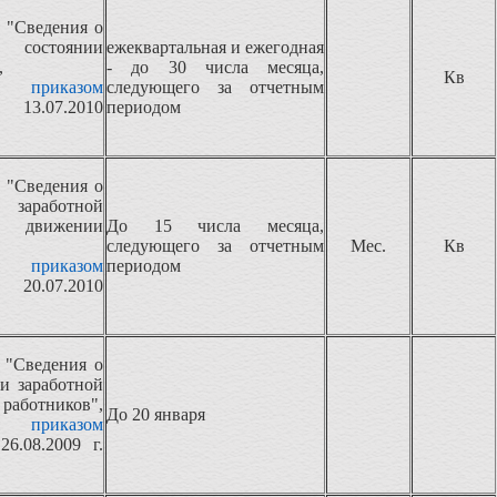
 "Сведения о
 состоянии
ежеквартальная и ежегодная
,
- до 30 числа месяца,
Кв
ная
приказом
следующего за отчетным
 13.07.2010
периодом
 "Сведения о
, заработной
движении
До 15 числа месяца,
следующего за отчетным
Мес.
Кв
ная
приказом
периодом
 20.07.2010
 "Сведения о
и заработной
отников",
До 20 января
ная
приказом
26.08.2009 г.