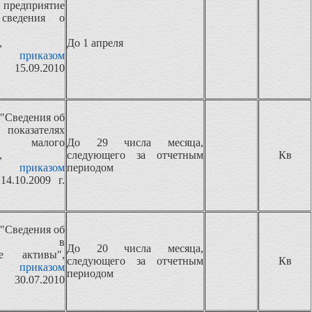
 предприятие
сведения о
,
До 1 апреля
ная
приказом
 15.09.2010
"Сведения об
оказателях
сти малого
До 29 числа месяца,
,
следующего за отчетным
Кв
ная
приказом
периодом
14.10.2009 г.
"Сведения об
ициях в
До 20 числа месяца,
ые активы",
следующего за отчетным
Кв
ная
приказом
периодом
 30.07.2010