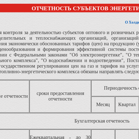
ОТЧЕТНОСТЬ СУБЪЕКТОВ ЭНЕРГЕТИ
О Холди
 контроля за деятельностью субъектов оптового и розничных 
еделительных и теплоснабжающих организаций, организаций
ния экономически обоснованных тарифов (цен) на продукцию (
ценообразования и формирования эффективной системы пост
ствии с Федеральными законами "Об электроэнергетике", "О т
ьного комплекса", "О водоснабжении и водоотведении", Пост
государственном регулировании цен на газ и тарифов на услу
топливно-энергетического комплекса обязаны направлять следую
Периодичность 
сроки предоставления
е отчетности
отчетности
Месяц
Квартал
Бухгалтерская отчетность
Ежеквартальная - до 30