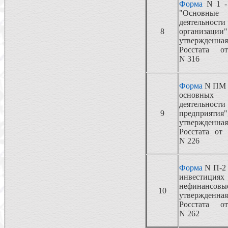
Форма
N 1 -
"Основные 
деятельности
8
организации"
утвержден
Росстата от
N 316
Форма
N ПМ 
основных п
деятельно
9
предприятия"
утвержден
Росстата от 
N 226
Форма
N П-2 
инвест
нефинансов
10
утвержден
Росстата от
N 262