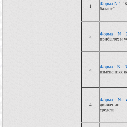
Форма N 1
"Б
1
баланс"
Форма N 
2
прибылях и у
Форма N 3
3
изменениях к
Форма N 
4
движении
средств"