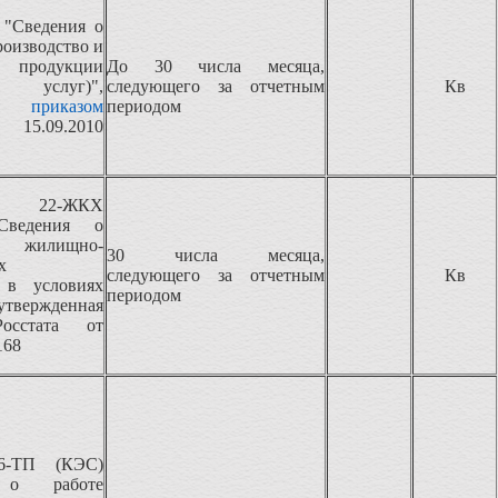
 "Сведения о
роизводство и
 продукции
До 30 числа месяца,
услуг)",
следующего за отчетным
Кв
ная
приказом
периодом
 15.09.2010
 22-ЖКХ
"Сведения о
жилищно-
30 числа месяца,
х
следующего за отчетным
Кв
 в условиях
периодом
твержденная
осстата от
168
ТП (КЭС)
 о работе