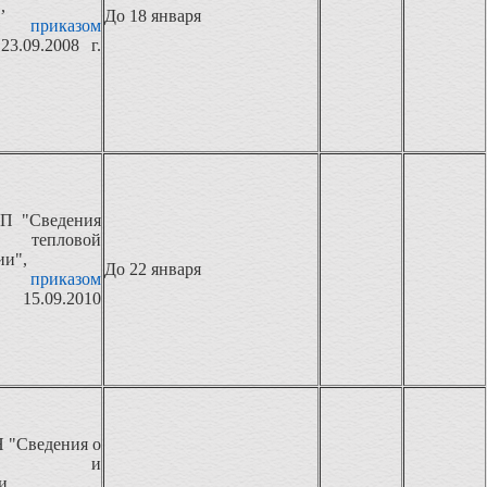
,
До 18 января
ная
приказом
23.09.2008 г.
П "Сведения
 тепловой
ии",
До 22 января
ная
приказом
 15.09.2010
 "Сведения о
дстве и
и