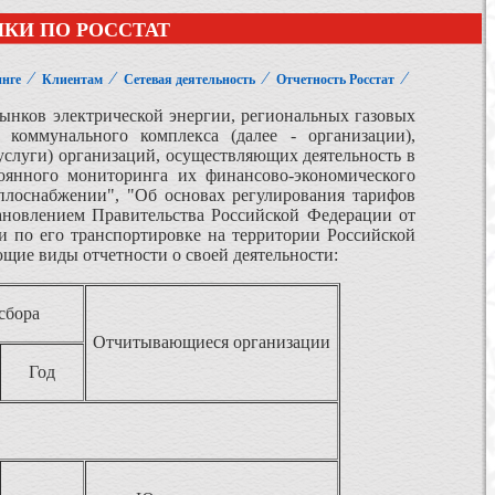
КИ ПО РОССТАТ
⁄
⁄
⁄
⁄
нге
Клиентам
Сетевая деятельность
Отчетность Росстат
рынков электрической энергии, региональных газовых
 коммунального комплекса (далее - организации),
услуги) организаций, осуществляющих деятельность в
оянного мониторинга их финансово-экономического
еплоснабжении", "Об основах регулирования тарифов
ановлением Правительства Российской Федерации от
ги по его транспортировке на территории Российской
щие виды отчетности о своей деятельности:
сбора
Отчитывающиеся организации
Год