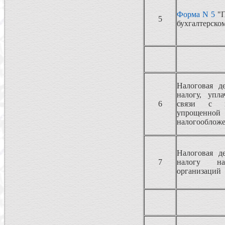
Форма N 5
"П
5
бухгалтерско
Налоговая д
налогу, упл
6
связи с п
упрощенно
налогооблож
Налоговая д
7
налогу н
организаций