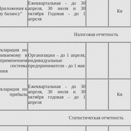
Ежеквартальная - до 30
риложения к
апреля, 30 июля и 30
Кв
му балансу"
октября Годовая - до 1
апреля
Налоговая отчетность
екларация но
ачиваемому в
Организации - до 1 апреля,
рименением
индивидуальные
й системы
предприниматели - до 1 мая
ения
Ежеквартальная - до 30
екларация но
апреля, 30 июля и 30
а прибыль
Кв
октября годовая - до 1
апреля
Статистическая отчетность