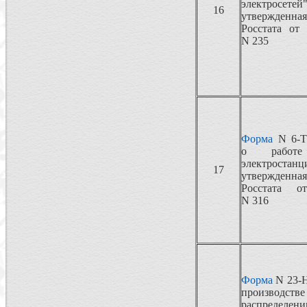
электросетей"
16
утвержден
Росстата от 
N 235
Форма
N 6-Т
о работе
электростанц
17
утвержден
Росстата от
N 316
Форма
N 23-Н
произво
распределени