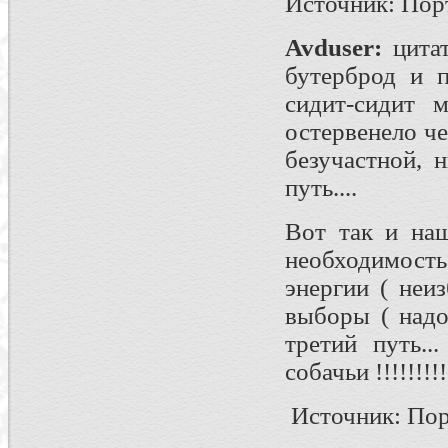
Источник: Пор
Avduser
:
цита
бутерброд и п
сидит-сидит 
остервенело че
безучастной, 
путь....
Вот так и наш
необходимост
энергии ( неи
выборы ( надо
третий путь..
собачьи !!!!!!!!!
Источник: Пор