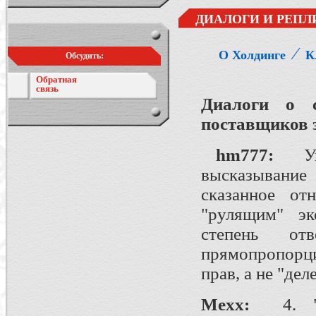
ДИАЛОГИ И РЕПЛ
⁄
О Холдинге
К
Обсудить:
Обратная
связь
Диалоги о 
поставщиков 
hm777
:
У
высказывание
сказанное от
"рулящим" эк
степень отв
прямопропорц
прав, а не "де
Mexx:
4. "ес