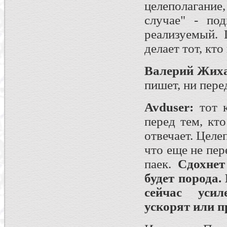
целеполагание
случае" - по
реализуемый. 
делает тот, кто
Валерий Жих
пишет, ни перед
Avduser
:
тот 
перед тем, кт
отвечает. Целе
что еще не пер
паек.
Сдохнет
будет порода.
сейчас усил
ускорят или 