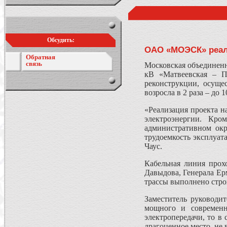
Обсудить:
ОАО «МОЭСК» реали
Обратная
связь
Московская объединенн
кВ «Матвеевская – П
реконструкции, осущ
возросла в 2 раза – до 
«Реализация проекта н
электроэнергии. Кро
административном окр
трудоемкость эксплуа
Чаус.
Кабельная линия прохо
Давыдова, Генерала Ер
трассы выполнено стро
Заместитель руководи
мощного и современн
электропередачи, то в
драгоценное место, не