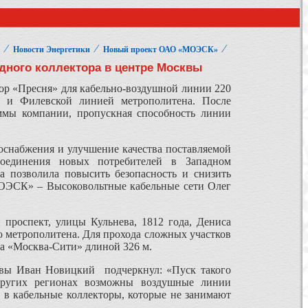
⁄
⁄
⁄
Новости Энергетики
Новый проект ОАО «МОЭСК»
дного коллектора в центре Москвы
ор «Пресня» для кабельно-воздушной линии 220
й и Филевской линией метрополитена. После
мы компании, пропускная способность линии
оснабжения и улучшение качества поставляемой
исоединения новых потребителей в Западном
а позволила повысить безопасность и снизить
МОЭСК» – Высоковольтные кабельные сети Олег
 проспект, улицы Кульнева, 1812 года, Дениса
 метрополитена. Для прохода сложных участков
ра «Москва-Сити» длиной 326 м.
сквы Иван Новицкий подчеркнул: «Пуск такого
других регионах возможны воздушные линии
 в кабельные коллекторы, которые не занимают