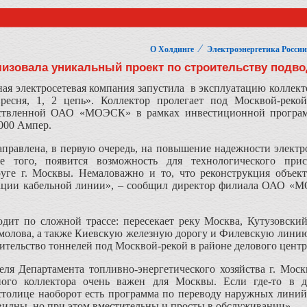
⁄
О Холдинге
Электроэнергетика России
зовала уникальный проект по строительству подво
ая электросетевая компания запустила в эксплуатацию коллект
ресня, 1, 2 цепь». Коллектор пролегает под Москвой-реко
ествленной ОАО «МОЭСК» в рамках инвестиционной програм
1000 Ампер.
аправлена, в первую очередь, на повышение надежности электр
ме того, появится возможность для технологического пр
уге г. Москвы. Немаловажно и то, что реконструкция объект
тации кабельной линии», – сообщил директор филиала ОАО «
дит по сложной трассе: пересекает реку Москва, Кутузовский
молова, а также Киевскую железную дорогу и Филевскую линию
ительство тоннелей под Москвой-рекой в районе делового цент
теля Департамента топливно-энергетического хозяйства г. Мо
ого коллектора очень важен для Москвы. Если где-то в 
 столице наоборот есть программа по переводу наружных линий
 видны, но при этом вместительны и просты в обслуживании».